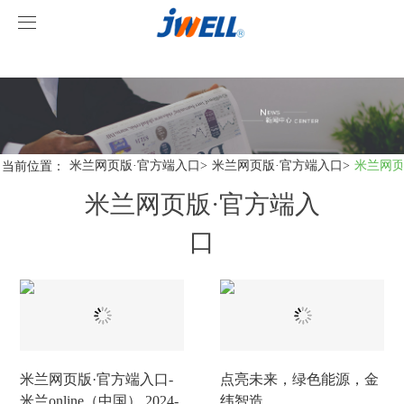
米兰网页版·官方端入口
米兰网页版·官方端入口
关于我们
产品中心
当前位置：
米兰网页版·官方端入口
>
米兰网页版·官方端入口
>
米兰网页
米兰网页版·官方端入
案例视频
挤出机系列
口
米兰网页版·官方端入口
型材线系列
客户视频
米兰网页版·官方端入口-米兰online（中国）
造粒线系列
米兰网页版·官方端入口
行业新闻
米兰网页版·官方端入口-
点亮未来，绿色能源，金
米兰online（中国） 2024-
纬智造