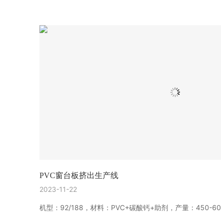
PVC窗台板挤出生产线
2023-11-22
机型：92/188，材料：PVC+碳酸钙+助剂，产量：450-6