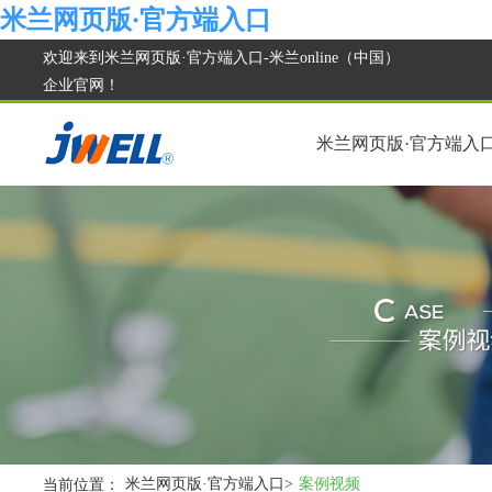
米兰网页版·官方端入口
欢迎来到米兰网页版·官方端入口-米兰online（中国）

企业官网！
米兰网页版·官方端入
当前位置：
米兰网页版·官方端入口
>
案例视频