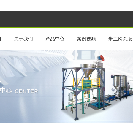
口
关于我们
产品中心
案例视频
米兰网页版