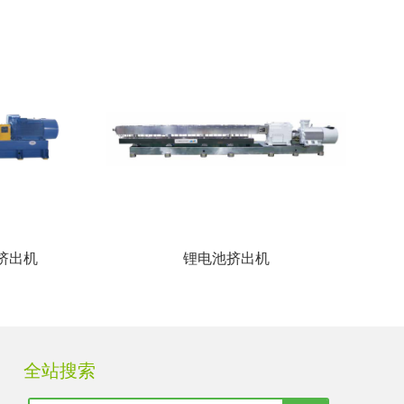
列挤出机
锂电池挤出机
全站搜索