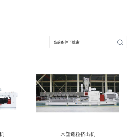
机
木塑造粒挤出机