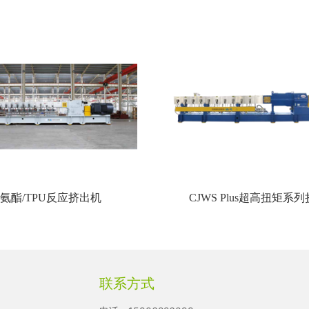
氨酯/TPU反应挤出机
CJWS Plus超高扭矩系
联系方式