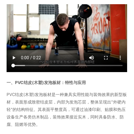
一、PVC结皮(木塑)发泡板材：特性与应用
PVC结皮(木塑)发泡板材是一种兼具实用性能与装饰效果的新型板
材，表面形成致密结皮层，内部为发泡芯层，整体呈现出"外硬内
轻"的结构特征。其表面平整度高，可通过油漆印刷、贴膜和热压
设备生产各类仿木制品，装饰效果接近实木，同时具备防水、防
腐、阻燃等优势。