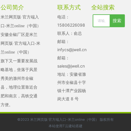
公司简介
联系方式
全站搜索
电话：
米兰网页版·官方端入
搜索
清空记录
15806226098
口-米兰online（中国）

历史记录
联系人：俞总
安徽全椒厂区是米兰
邮箱：
网页版·官方端入口-米
取消
infycs@jwell.cn
兰online（中国）

清空记录
邮箱：
旗下又一重要发展战
历史记录
sales@jwell.cn
略基地，坐落于风景
地址：安徽省滁
秀美的滁州市全椒
州市全椒县十字
县，地理位置靠近合
镇十潭产业园杨
肥和南京，高铁交通
岗大道 8 号
方便。
©2023 米兰网页版·官方端入口-米兰online（中国） 版权所有
本站使用T云建站搭建