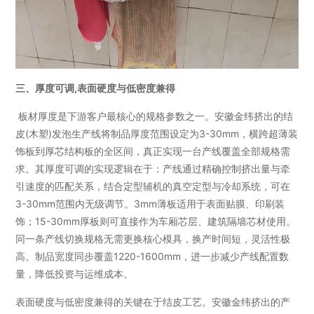
三、厚度可调,表面硬度与低密度兼得
板材厚度是下游客户最核心的规格参数之一。安徽金纬挤出的结
皮(木塑)发泡生产线将制品厚度范围设定为3-30mm，横跨超薄装
饰板到厚芯结构板的全区间，真正实现一台产线覆盖全部规格需
求。其厚度可调的实现逻辑在于：产线通过精确控制挤出量与牵
引速度的匹配关系，结合定型辅机的真空定型与冷却系统，可在
3-30mm范围内无级调节。3mm薄板适用于表面贴膜、印刷装
饰；15-30mm厚板则可直接作为车厢芯层、建筑隔墙芯材使用。
同一条产线切换规格无需更换核心模具，换产时间短，灵活性极
高。制品宽度同步覆盖1220-1600mm，进一步减少产线配置数
量，降低投资与运维成本。
表面硬度与低密度兼得的关键在于结皮工艺。安徽金纬挤出的产